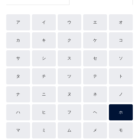
ア
イ
ウ
エ
オ
カ
キ
ク
ケ
コ
サ
シ
ス
セ
ソ
タ
チ
ツ
テ
ト
ナ
ニ
ヌ
ネ
ノ
ハ
ヒ
フ
ヘ
ホ
マ
ミ
ム
メ
モ