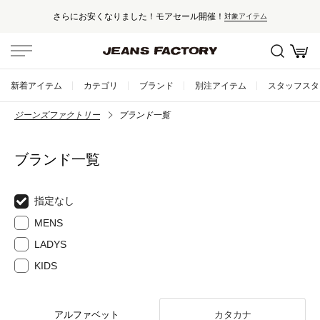
さらにお安くなりました！モアセール開催！
対象アイテム
新着アイテム
カテゴリ
ブランド
別注アイテム
スタッフスタ
ジーンズファクトリー
ブランド一覧
ブランド一覧
指定なし
MENS
LADYS
KIDS
アルファベット
カタカナ