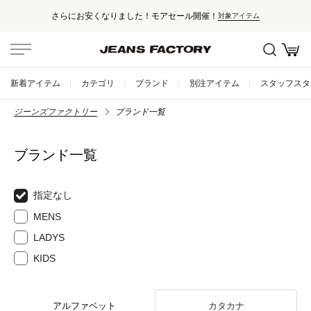
さらにお安くなりました！モアセール開催！
対象アイテム
新着アイテム
カテゴリ
ブランド
別注アイテム
スタッフスタ
ジーンズファクトリー
ブランド一覧
ブランド一覧
指定なし
MENS
LADYS
KIDS
アルファベット
カタカナ