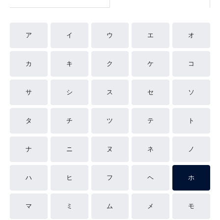
ア
イ
ウ
エ
オ
カ
キ
ク
ケ
コ
サ
シ
ス
セ
ソ
タ
チ
ツ
テ
ト
ナ
ニ
ヌ
ネ
ノ
ハ
ヒ
フ
ヘ
ホ
マ
ミ
ム
メ
モ