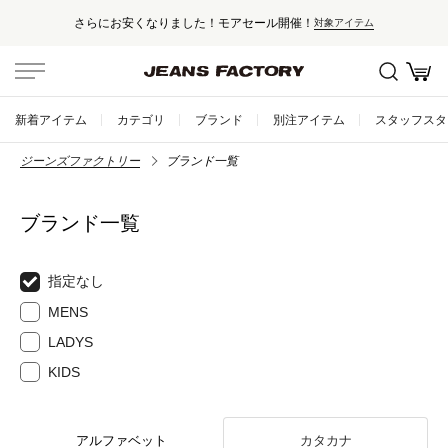
さらにお安くなりました！モアセール開催！
対象アイテム
新着アイテム
カテゴリ
ブランド
別注アイテム
スタッフスタ
ジーンズファクトリー
ブランド一覧
ブランド一覧
指定なし
MENS
LADYS
KIDS
アルファベット
カタカナ