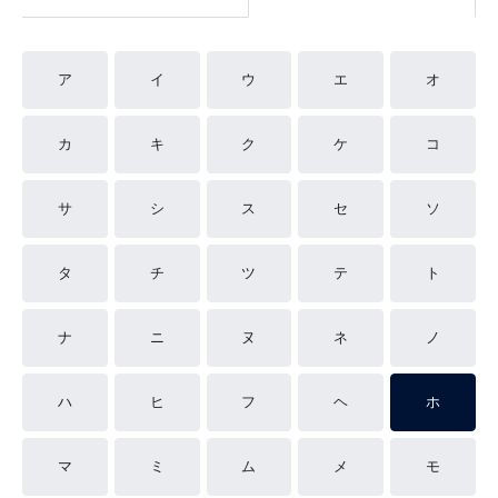
ア
イ
ウ
エ
オ
カ
キ
ク
ケ
コ
サ
シ
ス
セ
ソ
タ
チ
ツ
テ
ト
ナ
ニ
ヌ
ネ
ノ
ハ
ヒ
フ
ヘ
ホ
マ
ミ
ム
メ
モ