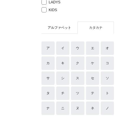
LADYS
KIDS
アルファベット
カタカナ
ア
イ
ウ
エ
オ
カ
キ
ク
ケ
コ
サ
シ
ス
セ
ソ
タ
チ
ツ
テ
ト
ナ
ニ
ヌ
ネ
ノ