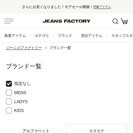
さらにお安くなりました！モアセール開催！
対象アイテム
新着アイテム
カテゴリ
ブランド
別注アイテム
スタッフスタ
ジーンズファクトリー
ブランド一覧
ブランド一覧
指定なし
MENS
LADYS
KIDS
アルファベット
カタカナ