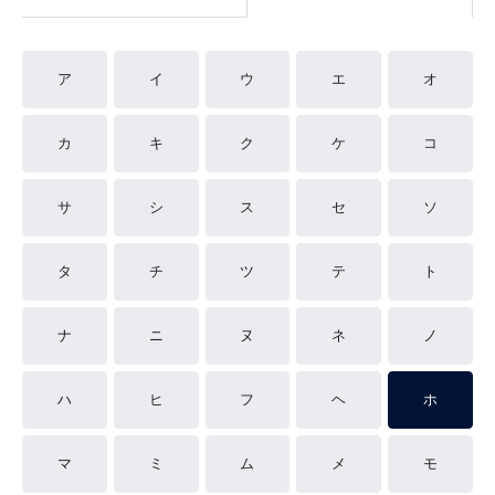
ア
イ
ウ
エ
オ
カ
キ
ク
ケ
コ
サ
シ
ス
セ
ソ
タ
チ
ツ
テ
ト
ナ
ニ
ヌ
ネ
ノ
ハ
ヒ
フ
ヘ
ホ
マ
ミ
ム
メ
モ