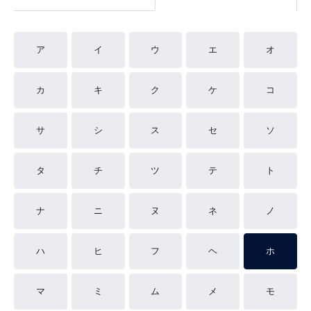
ア
イ
ウ
エ
オ
カ
キ
ク
ケ
コ
サ
シ
ス
セ
ソ
タ
チ
ツ
テ
ト
ナ
ニ
ヌ
ネ
ノ
ハ
ヒ
フ
ヘ
ホ
マ
ミ
ム
メ
モ