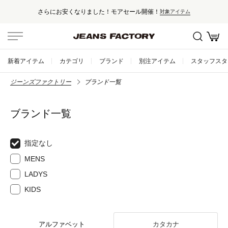
さらにお安くなりました！モアセール開催！
対象アイテム
新着アイテム
カテゴリ
ブランド
別注アイテム
スタッフスタ
ジーンズファクトリー
ブランド一覧
ブランド一覧
指定なし
MENS
LADYS
KIDS
アルファベット
カタカナ