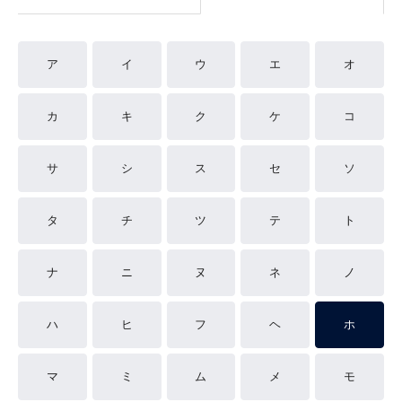
ア
イ
ウ
エ
オ
カ
キ
ク
ケ
コ
サ
シ
ス
セ
ソ
タ
チ
ツ
テ
ト
ナ
ニ
ヌ
ネ
ノ
ハ
ヒ
フ
ヘ
ホ
マ
ミ
ム
メ
モ