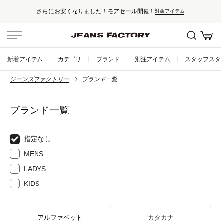
さらにお安くなりました！モアセール開催！
対象アイテム
新着アイテム
カテゴリ
ブランド
別注アイテム
スタッフスタ
ジーンズファクトリー
ブランド一覧
ブランド一覧
指定なし
MENS
LADYS
KIDS
アルファベット
カタカナ