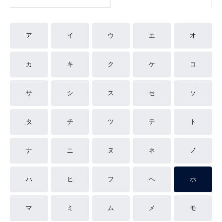
ア
イ
ウ
エ
オ
カ
キ
ク
ケ
コ
サ
シ
ス
セ
ソ
タ
チ
ツ
テ
ト
ナ
ニ
ヌ
ネ
ノ
ハ
ヒ
フ
ヘ
ホ
マ
ミ
ム
メ
モ