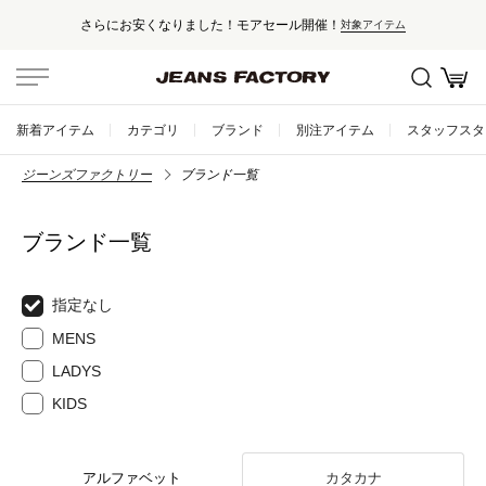
さらにお安くなりました！モアセール開催！
対象アイテム
新着アイテム
カテゴリ
ブランド
別注アイテム
スタッフスタ
ジーンズファクトリー
ブランド一覧
ブランド一覧
指定なし
MENS
LADYS
KIDS
アルファベット
カタカナ