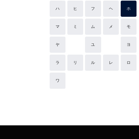
ハ
ヒ
フ
ヘ
ホ
マ
ミ
ム
メ
モ
ヤ
ユ
ヨ
ラ
リ
ル
レ
ロ
ワ