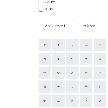
LADYS
KIDS
アルファベット
カタカナ
ア
イ
ウ
エ
オ
カ
キ
ク
ケ
コ
サ
シ
ス
セ
ソ
タ
チ
ツ
テ
ト
ナ
ニ
ヌ
ネ
ノ