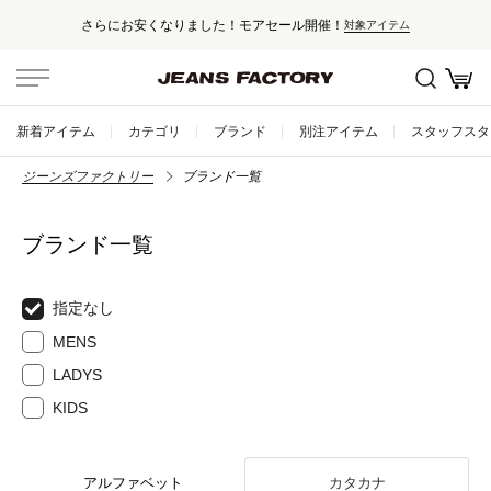
さらにお安くなりました！モアセール開催！
対象アイテム
新着アイテム
カテゴリ
ブランド
別注アイテム
スタッフスタ
ジーンズファクトリー
ブランド一覧
ブランド一覧
指定なし
MENS
LADYS
KIDS
アルファベット
カタカナ