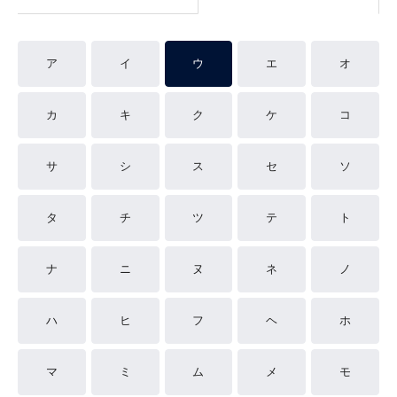
ア
イ
ウ
エ
オ
カ
キ
ク
ケ
コ
サ
シ
ス
セ
ソ
タ
チ
ツ
テ
ト
ナ
ニ
ヌ
ネ
ノ
ハ
ヒ
フ
ヘ
ホ
マ
ミ
ム
メ
モ