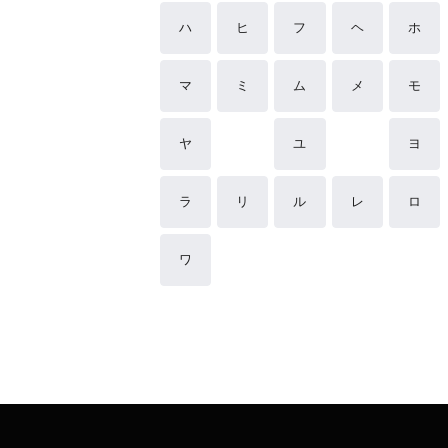
ハ
ヒ
フ
ヘ
ホ
マ
ミ
ム
メ
モ
ヤ
ユ
ヨ
ラ
リ
ル
レ
ロ
ワ