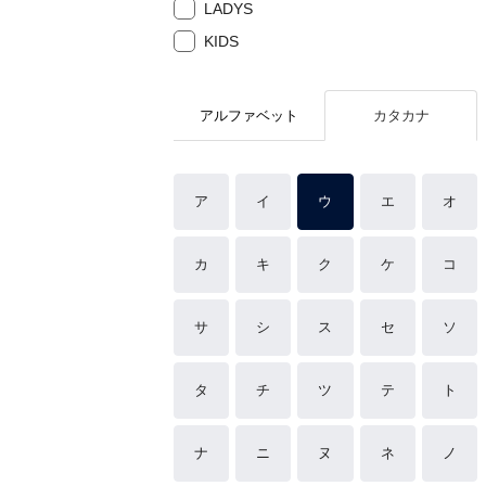
LADYS
KIDS
アルファベット
カタカナ
ア
イ
ウ
エ
オ
カ
キ
ク
ケ
コ
サ
シ
ス
セ
ソ
タ
チ
ツ
テ
ト
ナ
ニ
ヌ
ネ
ノ