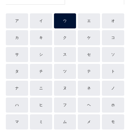
ア
イ
ウ
エ
オ
カ
キ
ク
ケ
コ
サ
シ
ス
セ
ソ
タ
チ
ツ
テ
ト
ナ
ニ
ヌ
ネ
ノ
ハ
ヒ
フ
ヘ
ホ
マ
ミ
ム
メ
モ