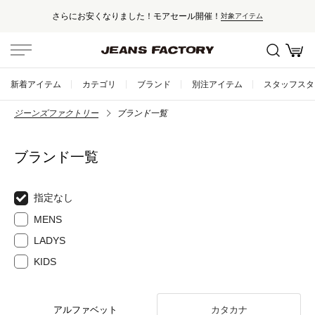
さらにお安くなりました！モアセール開催！
対象アイテム
新着アイテム
カテゴリ
ブランド
別注アイテム
スタッフスタ
ジーンズファクトリー
ブランド一覧
ブランド一覧
指定なし
MENS
LADYS
KIDS
アルファベット
カタカナ