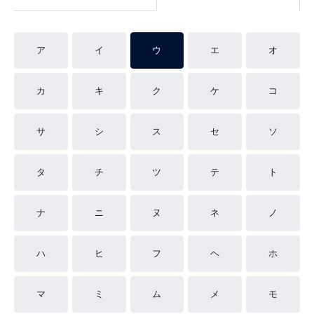
ア
イ
ウ
エ
オ
カ
キ
ク
ケ
コ
サ
シ
ス
セ
ソ
タ
チ
ツ
テ
ト
ナ
ニ
ヌ
ネ
ノ
ハ
ヒ
フ
ヘ
ホ
マ
ミ
ム
メ
モ