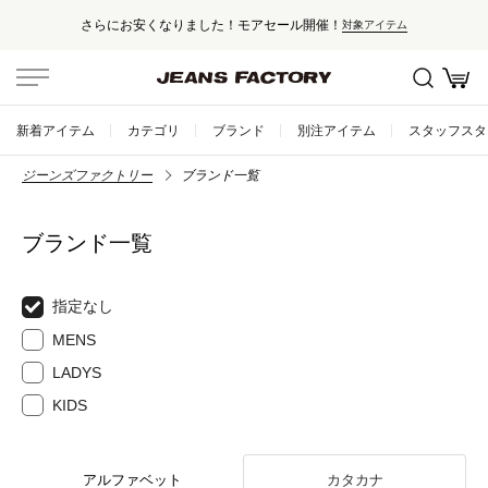
さらにお安くなりました！モアセール開催！
対象アイテム
新着アイテム
カテゴリ
ブランド
別注アイテム
スタッフスタ
ジーンズファクトリー
ブランド一覧
ブランド一覧
指定なし
MENS
LADYS
KIDS
アルファベット
カタカナ