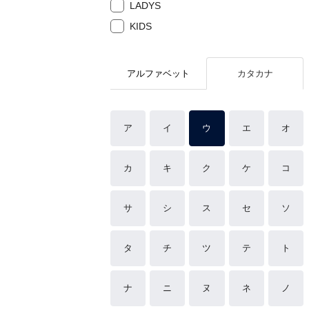
LADYS
KIDS
アルファベット
カタカナ
ア
イ
ウ
エ
オ
カ
キ
ク
ケ
コ
サ
シ
ス
セ
ソ
タ
チ
ツ
テ
ト
ナ
ニ
ヌ
ネ
ノ