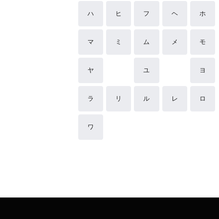
ハ
ヒ
フ
ヘ
ホ
マ
ミ
ム
メ
モ
ヤ
ユ
ヨ
ラ
リ
ル
レ
ロ
ワ