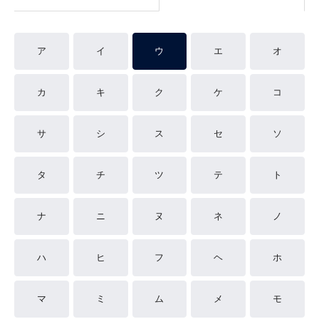
ア
イ
ウ
エ
オ
カ
キ
ク
ケ
コ
サ
シ
ス
セ
ソ
タ
チ
ツ
テ
ト
ナ
ニ
ヌ
ネ
ノ
ハ
ヒ
フ
ヘ
ホ
マ
ミ
ム
メ
モ