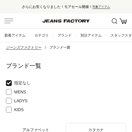
さらにお安くなりました！モアセール開催！
対象アイテム
新着アイテム
カテゴリ
ブランド
別注アイテム
スタッフスタ
ジーンズファクトリー
ブランド一覧
ブランド一覧
指定なし
MENS
LADYS
KIDS
アルファベット
カタカナ