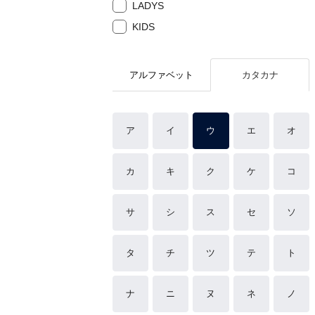
LADYS
KIDS
アルファベット
カタカナ
ア
イ
ウ
エ
オ
カ
キ
ク
ケ
コ
サ
シ
ス
セ
ソ
タ
チ
ツ
テ
ト
ナ
ニ
ヌ
ネ
ノ