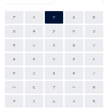
ア
イ
ウ
エ
オ
カ
キ
ク
ケ
コ
サ
シ
ス
セ
ソ
タ
チ
ツ
テ
ト
ナ
ニ
ヌ
ネ
ノ
ハ
ヒ
フ
ヘ
ホ
マ
ミ
ム
メ
モ