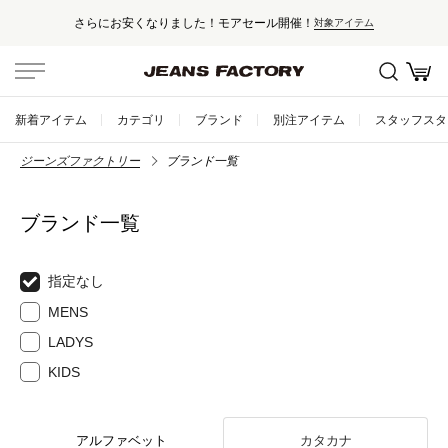
さらにお安くなりました！モアセール開催！
対象アイテム
新着アイテム
カテゴリ
ブランド
別注アイテム
スタッフスタ
ジーンズファクトリー
ブランド一覧
ブランド一覧
指定なし
MENS
LADYS
KIDS
アルファベット
カタカナ