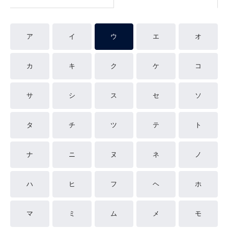
ア
イ
ウ
エ
オ
カ
キ
ク
ケ
コ
サ
シ
ス
セ
ソ
タ
チ
ツ
テ
ト
ナ
ニ
ヌ
ネ
ノ
ハ
ヒ
フ
ヘ
ホ
マ
ミ
ム
メ
モ