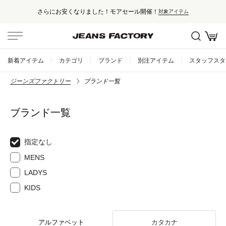
さらにお安くなりました！モアセール開催！
対象アイテム
新着アイテム
カテゴリ
ブランド
別注アイテム
スタッフスタ
ジーンズファクトリー
ブランド一覧
ブランド一覧
指定なし
MENS
LADYS
KIDS
アルファベット
カタカナ