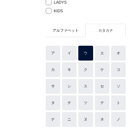
LADYS
KIDS
アルファベット
カタカナ
ア
イ
ウ
エ
オ
カ
キ
ク
ケ
コ
サ
シ
ス
セ
ソ
タ
チ
ツ
テ
ト
ナ
ニ
ヌ
ネ
ノ