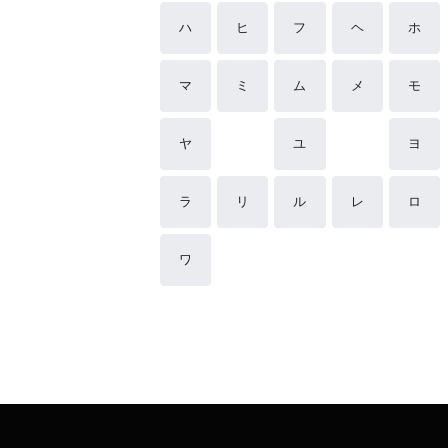
ハ
ヒ
フ
ヘ
ホ
マ
ミ
ム
メ
モ
ヤ
ユ
ヨ
ラ
リ
ル
レ
ロ
ワ