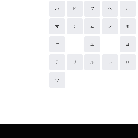
ハ
ヒ
フ
ヘ
ホ
マ
ミ
ム
メ
モ
ヤ
ユ
ヨ
ラ
リ
ル
レ
ロ
ワ