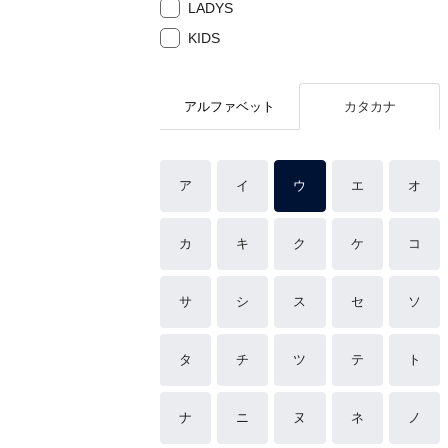
LADYS
KIDS
アルファベット
カタカナ
ア
イ
ウ
エ
オ
カ
キ
ク
ケ
コ
サ
シ
ス
セ
ソ
タ
チ
ツ
テ
ト
ナ
ニ
ヌ
ネ
ノ