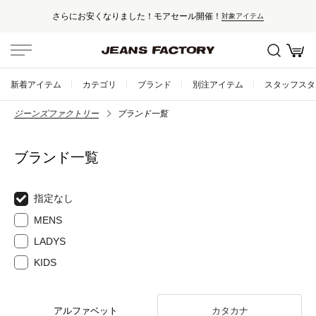
さらにお安くなりました！モアセール開催！
対象アイテム
新着アイテム
カテゴリ
ブランド
別注アイテム
スタッフスタ
ジーンズファクトリー
ブランド一覧
ブランド一覧
指定なし
MENS
LADYS
KIDS
アルファベット
カタカナ