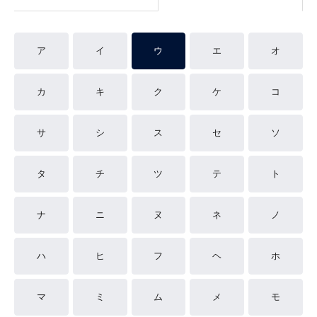
ア
イ
ウ
エ
オ
カ
キ
ク
ケ
コ
サ
シ
ス
セ
ソ
タ
チ
ツ
テ
ト
ナ
ニ
ヌ
ネ
ノ
ハ
ヒ
フ
ヘ
ホ
マ
ミ
ム
メ
モ