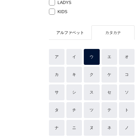
LADYS
KIDS
アルファベット
カタカナ
ア
イ
ウ
エ
オ
カ
キ
ク
ケ
コ
サ
シ
ス
セ
ソ
タ
チ
ツ
テ
ト
ナ
ニ
ヌ
ネ
ノ