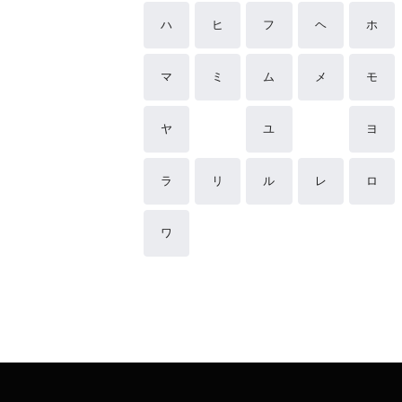
ハ
ヒ
フ
ヘ
ホ
マ
ミ
ム
メ
モ
ヤ
ユ
ヨ
ラ
リ
ル
レ
ロ
ワ