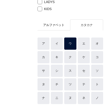
LADYS
KIDS
アルファベット
カタカナ
ア
イ
ウ
エ
オ
カ
キ
ク
ケ
コ
サ
シ
ス
セ
ソ
タ
チ
ツ
テ
ト
ナ
ニ
ヌ
ネ
ノ