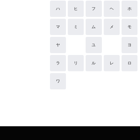
ハ
ヒ
フ
ヘ
ホ
マ
ミ
ム
メ
モ
ヤ
ユ
ヨ
ラ
リ
ル
レ
ロ
ワ