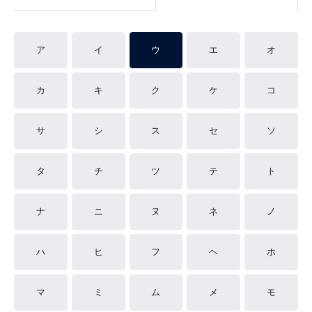
ア
イ
ウ
エ
オ
カ
キ
ク
ケ
コ
サ
シ
ス
セ
ソ
タ
チ
ツ
テ
ト
ナ
ニ
ヌ
ネ
ノ
ハ
ヒ
フ
ヘ
ホ
マ
ミ
ム
メ
モ