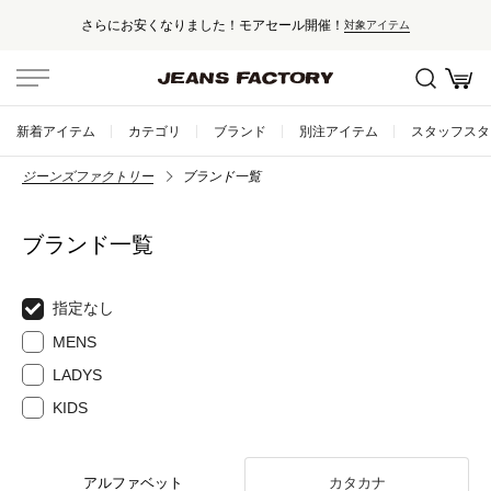
さらにお安くなりました！モアセール開催！
対象アイテム
新着アイテム
カテゴリ
ブランド
別注アイテム
スタッフスタ
ジーンズファクトリー
ブランド一覧
ブランド一覧
指定なし
MENS
LADYS
KIDS
アルファベット
カタカナ