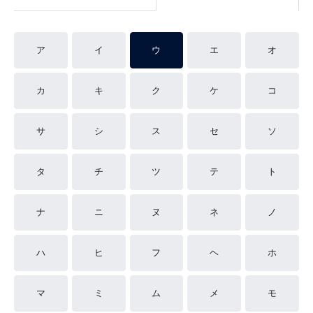
ア
イ
ウ
エ
オ
カ
キ
ク
ケ
コ
サ
シ
ス
セ
ソ
タ
チ
ツ
テ
ト
ナ
ニ
ヌ
ネ
ノ
ハ
ヒ
フ
ヘ
ホ
マ
ミ
ム
メ
モ