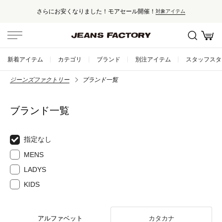
さらにお安くなりました！モアセール開催！
対象アイテム
新着アイテム
カテゴリ
ブランド
別注アイテム
スタッフスタ
ジーンズファクトリー
ブランド一覧
ブランド一覧
指定なし
MENS
LADYS
KIDS
アルファベット
カタカナ