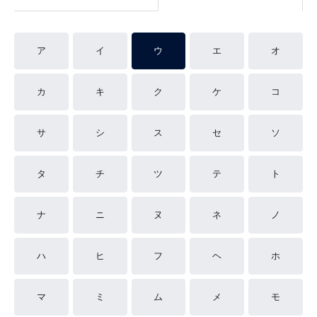
ア
イ
ウ
エ
オ
カ
キ
ク
ケ
コ
サ
シ
ス
セ
ソ
タ
チ
ツ
テ
ト
ナ
ニ
ヌ
ネ
ノ
ハ
ヒ
フ
ヘ
ホ
マ
ミ
ム
メ
モ