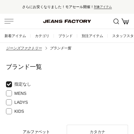
さらにお安くなりました！モアセール開催！
対象アイテム
新着アイテム
カテゴリ
ブランド
別注アイテム
スタッフスタ
ジーンズファクトリー
ブランド一覧
ブランド一覧
指定なし
MENS
LADYS
KIDS
アルファベット
カタカナ