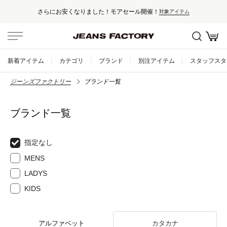
さらにお安くなりました！モアセール開催！
対象アイテム
新着アイテム
カテゴリ
ブランド
別注アイテム
スタッフスタ
ジーンズファクトリー
ブランド一覧
ブランド一覧
指定なし
MENS
LADYS
KIDS
アルファベット
カタカナ