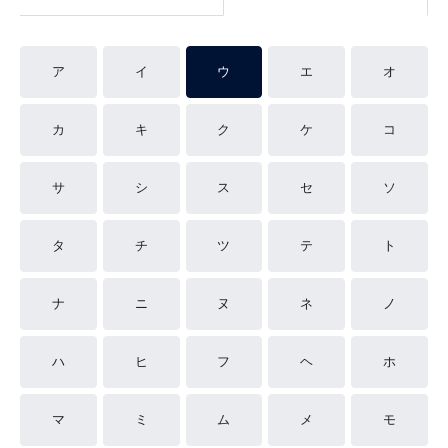
ア
イ
ウ
エ
オ
カ
キ
ク
ケ
コ
サ
シ
ス
セ
ソ
タ
チ
ツ
テ
ト
ナ
ニ
ヌ
ネ
ノ
ハ
ヒ
フ
ヘ
ホ
マ
ミ
ム
メ
モ