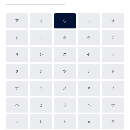
ア
イ
ウ
エ
オ
カ
キ
ク
ケ
コ
サ
シ
ス
セ
ソ
タ
チ
ツ
テ
ト
ナ
ニ
ヌ
ネ
ノ
ハ
ヒ
フ
ヘ
ホ
マ
ミ
ム
メ
モ