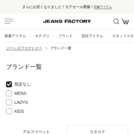
さらにお安くなりました！モアセール開催！
対象アイテム
新着アイテム
カテゴリ
ブランド
別注アイテム
スタッフスタ
ジーンズファクトリー
ブランド一覧
ブランド一覧
指定なし
MENS
LADYS
KIDS
アルファベット
カタカナ