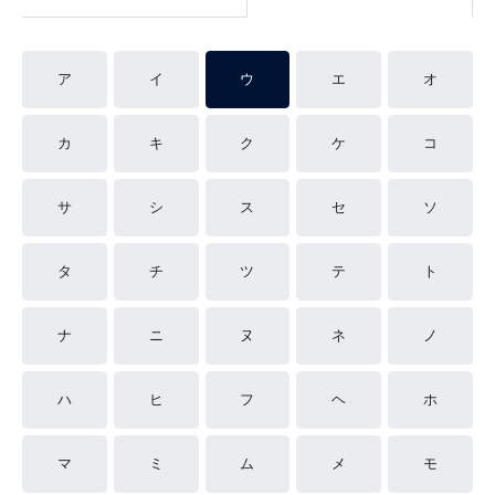
ア
イ
ウ
エ
オ
カ
キ
ク
ケ
コ
サ
シ
ス
セ
ソ
タ
チ
ツ
テ
ト
ナ
ニ
ヌ
ネ
ノ
ハ
ヒ
フ
ヘ
ホ
マ
ミ
ム
メ
モ