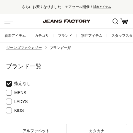
さらにお安くなりました！モアセール開催！
対象アイテム
新着アイテム
カテゴリ
ブランド
別注アイテム
スタッフスタ
ジーンズファクトリー
ブランド一覧
ブランド一覧
指定なし
MENS
LADYS
KIDS
アルファベット
カタカナ