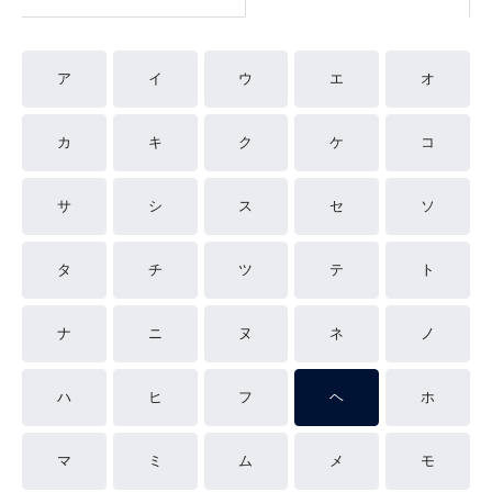
ア
イ
ウ
エ
オ
カ
キ
ク
ケ
コ
サ
シ
ス
セ
ソ
タ
チ
ツ
テ
ト
ナ
ニ
ヌ
ネ
ノ
ハ
ヒ
フ
ヘ
ホ
マ
ミ
ム
メ
モ