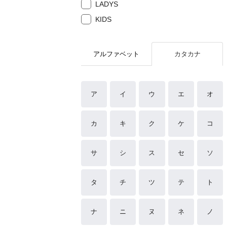
LADYS
KIDS
アルファベット
カタカナ
ア
イ
ウ
エ
オ
カ
キ
ク
ケ
コ
サ
シ
ス
セ
ソ
タ
チ
ツ
テ
ト
ナ
ニ
ヌ
ネ
ノ