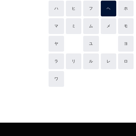
ハ
ヒ
フ
ヘ
ホ
マ
ミ
ム
メ
モ
ヤ
ユ
ヨ
ラ
リ
ル
レ
ロ
ワ