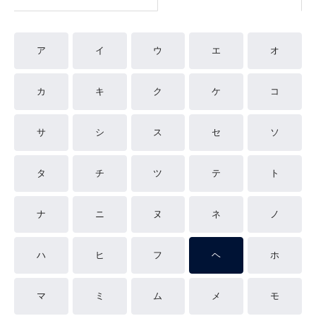
ア
イ
ウ
エ
オ
カ
キ
ク
ケ
コ
サ
シ
ス
セ
ソ
タ
チ
ツ
テ
ト
ナ
ニ
ヌ
ネ
ノ
ハ
ヒ
フ
ヘ
ホ
マ
ミ
ム
メ
モ