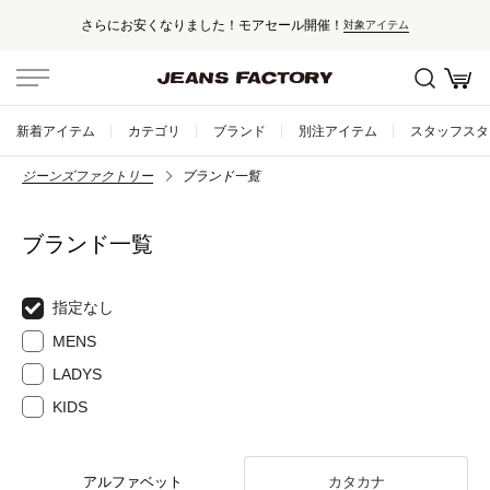
さらにお安くなりました！モアセール開催！
対象アイテム
新着アイテム
カテゴリ
ブランド
別注アイテム
スタッフスタ
ジーンズファクトリー
ブランド一覧
ブランド一覧
指定なし
MENS
LADYS
KIDS
アルファベット
カタカナ