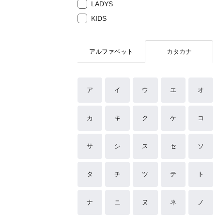
LADYS
KIDS
アルファベット
カタカナ
ア
イ
ウ
エ
オ
カ
キ
ク
ケ
コ
サ
シ
ス
セ
ソ
タ
チ
ツ
テ
ト
ナ
ニ
ヌ
ネ
ノ