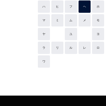
ハ
ヒ
フ
ヘ
ホ
マ
ミ
ム
メ
モ
ヤ
ユ
ヨ
ラ
リ
ル
レ
ロ
ワ