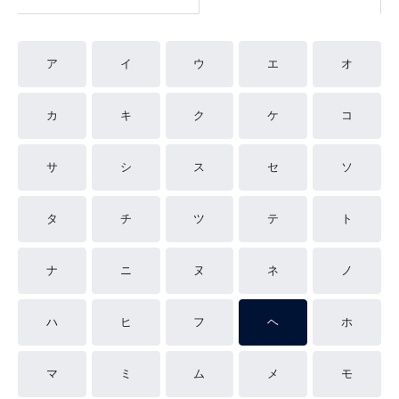
ア
イ
ウ
エ
オ
カ
キ
ク
ケ
コ
サ
シ
ス
セ
ソ
タ
チ
ツ
テ
ト
ナ
ニ
ヌ
ネ
ノ
ハ
ヒ
フ
ヘ
ホ
マ
ミ
ム
メ
モ