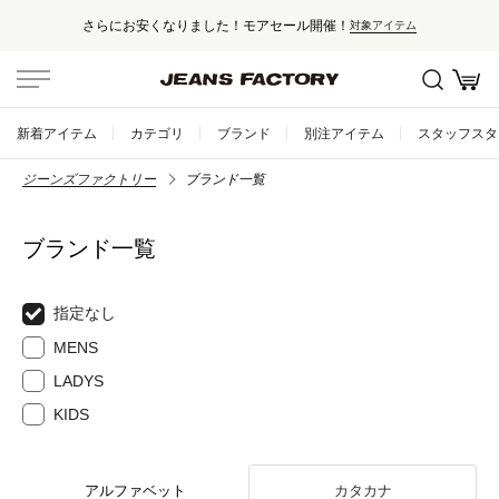
さらにお安くなりました！モアセール開催！
対象アイテム
新着アイテム
カテゴリ
ブランド
別注アイテム
スタッフスタ
ジーンズファクトリー
ブランド一覧
ブランド一覧
指定なし
MENS
LADYS
KIDS
アルファベット
カタカナ