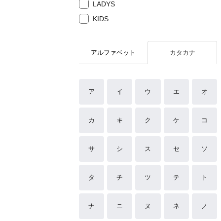
LADYS
KIDS
アルファベット
カタカナ
ア
イ
ウ
エ
オ
カ
キ
ク
ケ
コ
サ
シ
ス
セ
ソ
タ
チ
ツ
テ
ト
ナ
ニ
ヌ
ネ
ノ