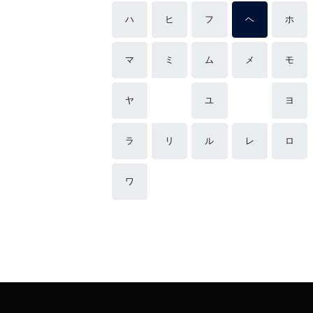
ハ
ヒ
フ
ヘ
ホ
マ
ミ
ム
メ
モ
ヤ
ユ
ヨ
ラ
リ
ル
レ
ロ
ワ