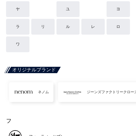
ヤ
ユ
ヨ
ラ
リ
ル
レ
ロ
ワ
オリジナルブランド
ネノム
ジーンズファクトリークロー
フ