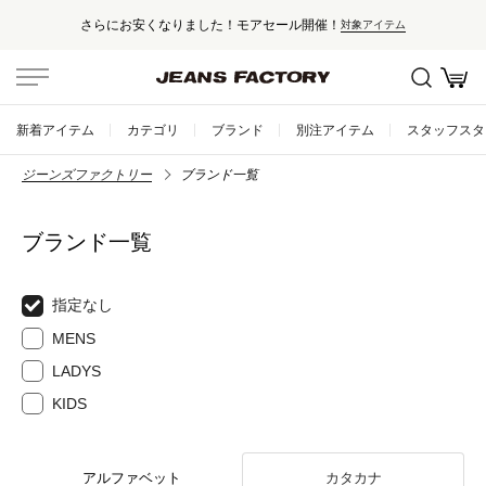
さらにお安くなりました！モアセール開催！
対象アイテム
新着アイテム
カテゴリ
ブランド
別注アイテム
スタッフスタ
ジーンズファクトリー
ブランド一覧
ブランド一覧
指定なし
MENS
LADYS
KIDS
アルファベット
カタカナ