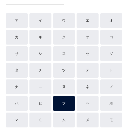
ア
イ
ウ
エ
オ
カ
キ
ク
ケ
コ
サ
シ
ス
セ
ソ
タ
チ
ツ
テ
ト
ナ
ニ
ヌ
ネ
ノ
ハ
ヒ
フ
ヘ
ホ
マ
ミ
ム
メ
モ