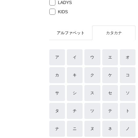
LADYS
KIDS
アルファベット
カタカナ
ア
イ
ウ
エ
オ
カ
キ
ク
ケ
コ
サ
シ
ス
セ
ソ
タ
チ
ツ
テ
ト
ナ
ニ
ヌ
ネ
ノ