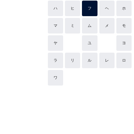
ハ
ヒ
フ
ヘ
ホ
マ
ミ
ム
メ
モ
ヤ
ユ
ヨ
ラ
リ
ル
レ
ロ
ワ