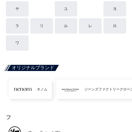
ヤ
ユ
ヨ
ラ
リ
ル
レ
ロ
ワ
オリジナルブランド
ネノム
ジーンズファクトリークロー
フ