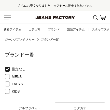
さらにお安くなりました！モアセール開催！
対象アイテム
新着アイテム
カテゴリ
ブランド
別注アイテム
スタッフスタ
ジーンズファクトリー
ブランド一覧
ブランド一覧
指定なし
MENS
LADYS
KIDS
アルファベット
カタカナ