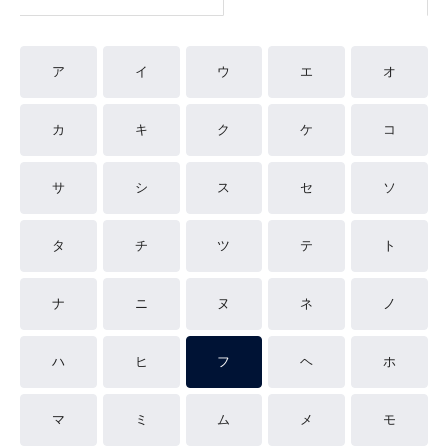
ア
イ
ウ
エ
オ
カ
キ
ク
ケ
コ
サ
シ
ス
セ
ソ
タ
チ
ツ
テ
ト
ナ
ニ
ヌ
ネ
ノ
ハ
ヒ
フ
ヘ
ホ
マ
ミ
ム
メ
モ