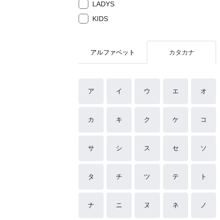
LADYS
KIDS
アルファベット
カタカナ
ア
イ
ウ
エ
オ
カ
キ
ク
ケ
コ
サ
シ
ス
セ
ソ
タ
チ
ツ
テ
ト
ナ
ニ
ヌ
ネ
ノ