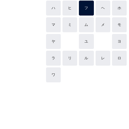
ハ
ヒ
フ
ヘ
ホ
マ
ミ
ム
メ
モ
ヤ
ユ
ヨ
ラ
リ
ル
レ
ロ
ワ