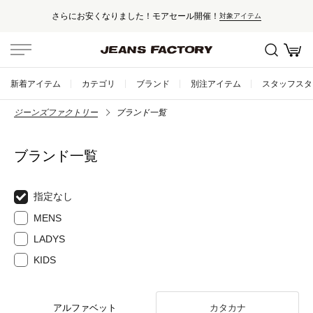
さらにお安くなりました！モアセール開催！
対象アイテム
新着アイテム
カテゴリ
ブランド
別注アイテム
スタッフスタ
ジーンズファクトリー
ブランド一覧
ブランド一覧
指定なし
MENS
LADYS
KIDS
アルファベット
カタカナ