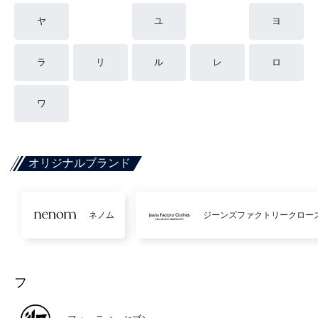
ヤ
ユ
ヨ
ラ
リ
ル
レ
ロ
ワ
オリジナルブランド
ネノム
ジーンズファクトリークロー
フ