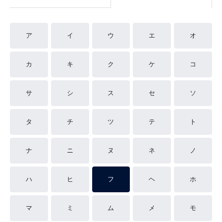
ア
イ
ウ
エ
オ
カ
キ
ク
ケ
コ
サ
シ
ス
セ
ソ
タ
チ
ツ
テ
ト
ナ
ニ
ヌ
ネ
ノ
ハ
ヒ
フ
ヘ
ホ
マ
ミ
ム
メ
モ