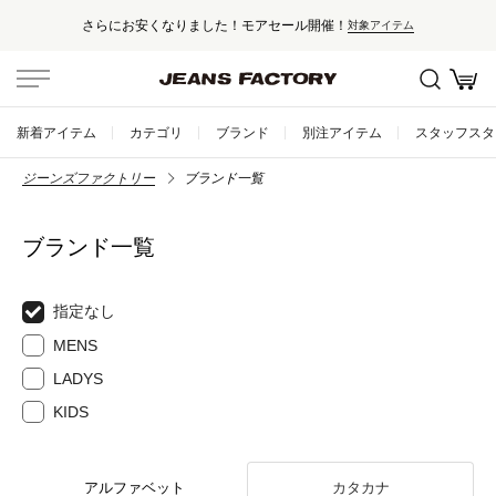
さらにお安くなりました！モアセール開催！
対象アイテム
新着アイテム
カテゴリ
ブランド
別注アイテム
スタッフスタ
ジーンズファクトリー
ブランド一覧
ブランド一覧
指定なし
MENS
LADYS
KIDS
アルファベット
カタカナ