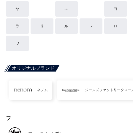
ヤ
ユ
ヨ
ラ
リ
ル
レ
ロ
ワ
オリジナルブランド
ネノム
ジーンズファクトリークロー
フ