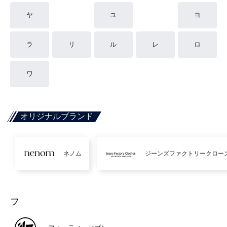
ヤ
ユ
ヨ
ラ
リ
ル
レ
ロ
ワ
オリジナルブランド
ネノム
ジーンズファクトリークロー
フ