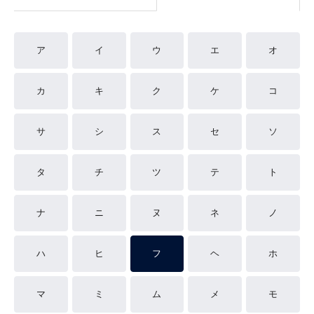
ア
イ
ウ
エ
オ
カ
キ
ク
ケ
コ
サ
シ
ス
セ
ソ
タ
チ
ツ
テ
ト
ナ
ニ
ヌ
ネ
ノ
ハ
ヒ
フ
ヘ
ホ
マ
ミ
ム
メ
モ