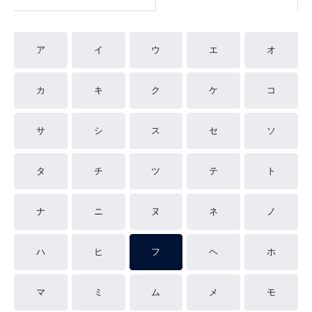
ア
イ
ウ
エ
オ
カ
キ
ク
ケ
コ
サ
シ
ス
セ
ソ
タ
チ
ツ
テ
ト
ナ
ニ
ヌ
ネ
ノ
ハ
ヒ
フ
ヘ
ホ
マ
ミ
ム
メ
モ