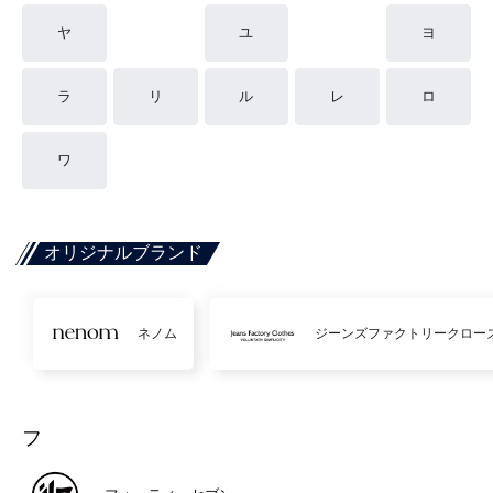
ヤ
ユ
ヨ
ラ
リ
ル
レ
ロ
ワ
オリジナルブランド
ネノム
ジーンズファクトリークロー
フ