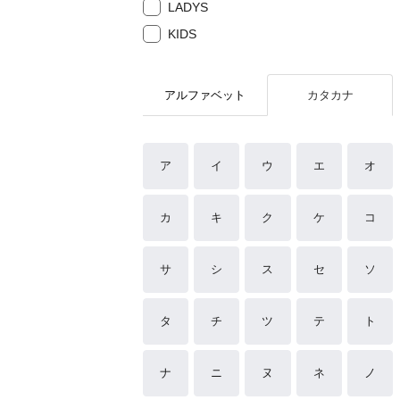
LADYS
KIDS
アルファベット
カタカナ
ア
イ
ウ
エ
オ
カ
キ
ク
ケ
コ
サ
シ
ス
セ
ソ
タ
チ
ツ
テ
ト
ナ
ニ
ヌ
ネ
ノ