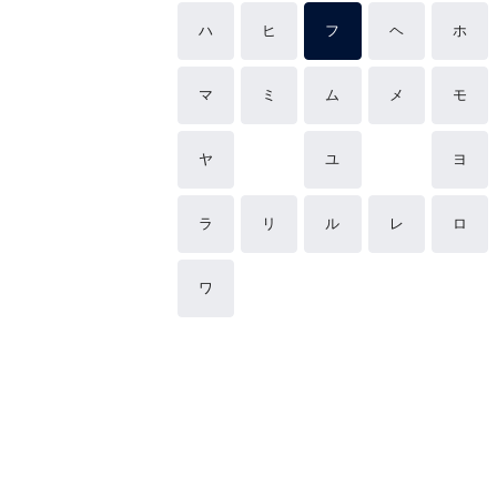
ハ
ヒ
フ
ヘ
ホ
マ
ミ
ム
メ
モ
ヤ
ユ
ヨ
ラ
リ
ル
レ
ロ
ワ