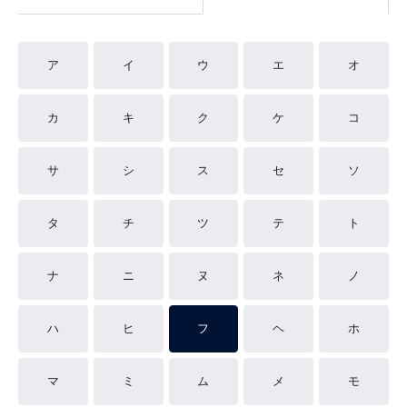
ア
イ
ウ
エ
オ
カ
キ
ク
ケ
コ
サ
シ
ス
セ
ソ
タ
チ
ツ
テ
ト
ナ
ニ
ヌ
ネ
ノ
ハ
ヒ
フ
ヘ
ホ
マ
ミ
ム
メ
モ