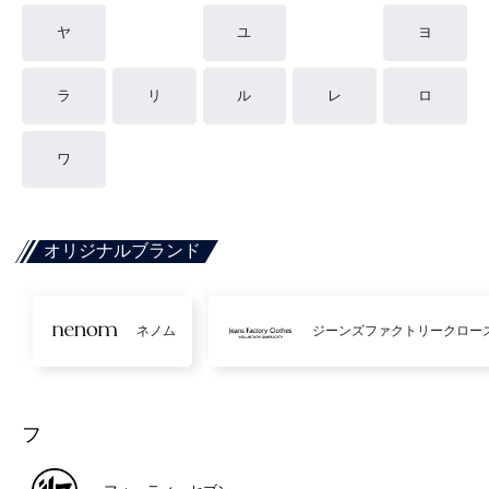
ヤ
ユ
ヨ
ラ
リ
ル
レ
ロ
ワ
オリジナルブランド
ネノム
ジーンズファクトリークロー
フ