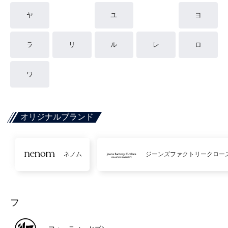
ヤ
ユ
ヨ
ラ
リ
ル
レ
ロ
ワ
オリジナルブランド
ネノム
ジーンズファクトリークロー
フ