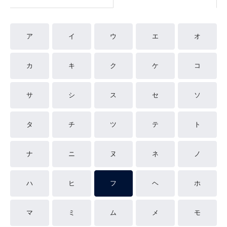
ア
イ
ウ
エ
オ
カ
キ
ク
ケ
コ
サ
シ
ス
セ
ソ
タ
チ
ツ
テ
ト
ナ
ニ
ヌ
ネ
ノ
ハ
ヒ
フ
ヘ
ホ
マ
ミ
ム
メ
モ