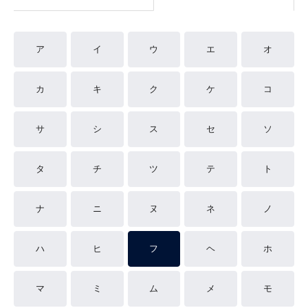
ア
イ
ウ
エ
オ
カ
キ
ク
ケ
コ
サ
シ
ス
セ
ソ
タ
チ
ツ
テ
ト
ナ
ニ
ヌ
ネ
ノ
ハ
ヒ
フ
ヘ
ホ
マ
ミ
ム
メ
モ