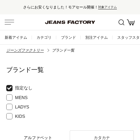
さらにお安くなりました！モアセール開催！
対象アイテム
新着アイテム
カテゴリ
ブランド
別注アイテム
スタッフスタ
ジーンズファクトリー
ブランド一覧
ブランド一覧
指定なし
MENS
LADYS
KIDS
アルファベット
カタカナ