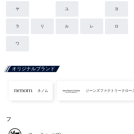
ヤ
ユ
ヨ
ラ
リ
ル
レ
ロ
ワ
オリジナルブランド
ネノム
ジーンズファクトリークロー
フ