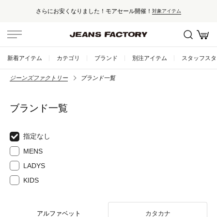
さらにお安くなりました！モアセール開催！
対象アイテム
新着アイテム
カテゴリ
ブランド
別注アイテム
スタッフスタ
ジーンズファクトリー
ブランド一覧
ブランド一覧
指定なし
MENS
LADYS
KIDS
アルファベット
カタカナ