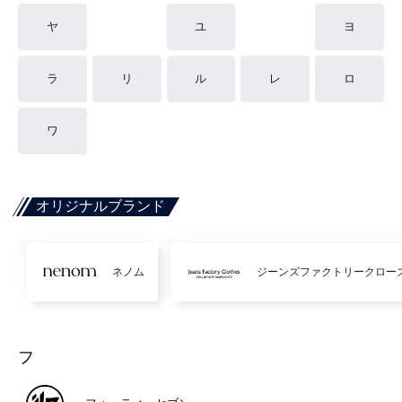
ヤ
ユ
ヨ
ラ
リ
ル
レ
ロ
ワ
オリジナルブランド
ネノム
ジーンズファクトリークロー
フ