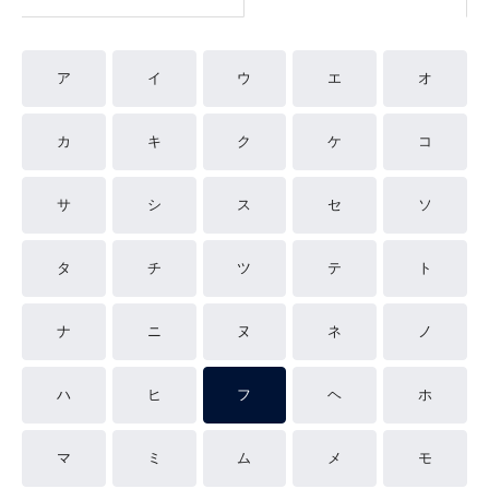
ア
イ
ウ
エ
オ
カ
キ
ク
ケ
コ
サ
シ
ス
セ
ソ
タ
チ
ツ
テ
ト
ナ
ニ
ヌ
ネ
ノ
ハ
ヒ
フ
ヘ
ホ
マ
ミ
ム
メ
モ