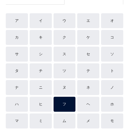
ア
イ
ウ
エ
オ
カ
キ
ク
ケ
コ
サ
シ
ス
セ
ソ
タ
チ
ツ
テ
ト
ナ
ニ
ヌ
ネ
ノ
ハ
ヒ
フ
ヘ
ホ
マ
ミ
ム
メ
モ